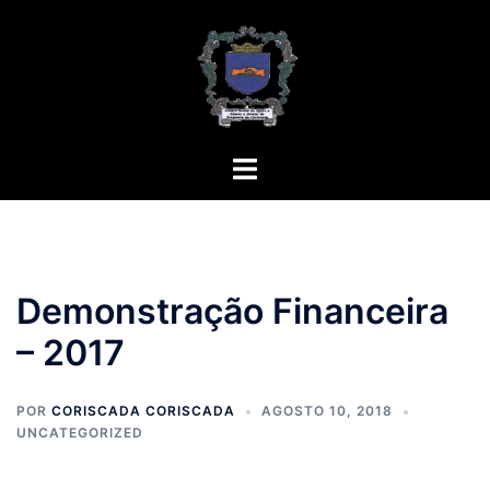
Saltar
para
o
conteúdo
Alternar
menu
Demonstração Financeira
– 2017
POR
CORISCADA CORISCADA
AGOSTO 10, 2018
UNCATEGORIZED