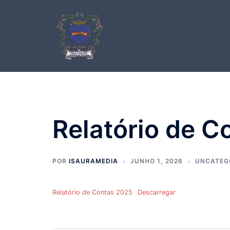
Saltar
para
o
conteúdo
Relatório de C
POR
ISAURAMEDIA
JUNHO 1, 2026
UNCATEG
Relatório de Contas 2025
Descarregar