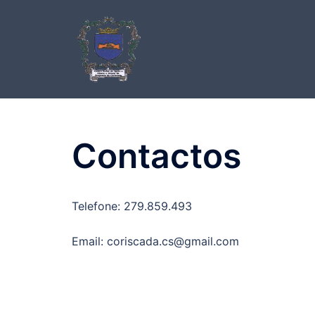
Saltar
para
o
conteúdo
Contactos
Telefone: 279.859.493
Email: coriscada.cs@gmail.com