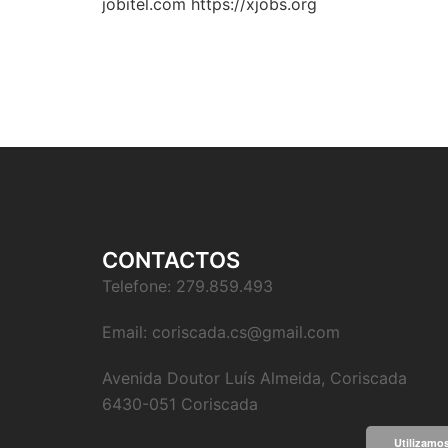
jobitel.com
https://xjobs.org
CONTACTOS
Telefone: 279.859.493
Email: coriscada.cs@gmail.com
Avenida Doutor Luís Almeida, Coriscada
6430-051 Coriscada
Utilizamos